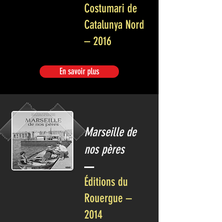
Costumari de
Catalunya Nord
– 2016
En savoir plus
Marseille de
nos pères
Éditions du
Rouergue –
2014