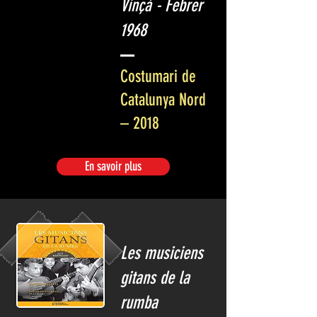
Vinçà - Febrer
1968
Costumari de
Catalunya Nord
– 2018
En savoir plus
Les musiciens
gitans de la
rumba